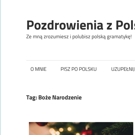
Skip
to
Pozdrowienia z Pol
content
Ze mną zrozumiesz i polubisz polską gramatykę!
O MNIE
PISZ PO POLSKU
UZUPEŁNIJ
Tag:
Boże Narodzenie