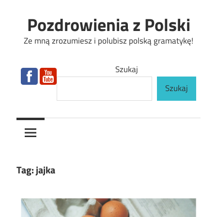
Skip
Pozdrowienia z Polski
to
content
Ze mną zrozumiesz i polubisz polską gramatykę!
Szukaj
Szukaj
Tag:
jajka