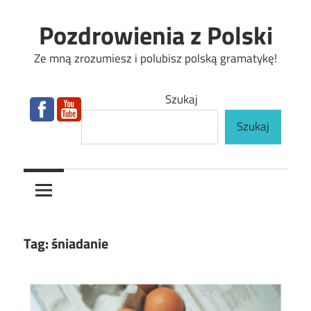
Skip
Pozdrowienia z Polski
to
content
Ze mną zrozumiesz i polubisz polską gramatykę!
Szukaj
Szukaj
Tag:
śniadanie