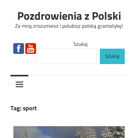
Skip
Pozdrowienia z Polski
to
content
Ze mną zrozumiesz i polubisz polską gramatykę!
Szukaj
Szukaj
Tag:
sport