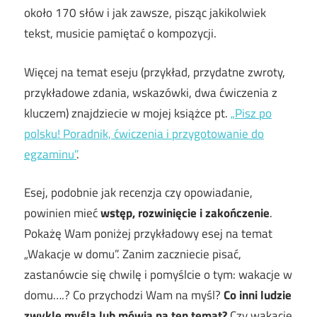
około 170 słów i jak zawsze, pisząc jakikolwiek
tekst, musicie pamiętać o kompozycji.
Więcej na temat eseju (przykład, przydatne zwroty,
przykładowe zdania, wskazówki, dwa ćwiczenia z
kluczem) znajdziecie w mojej książce pt.
„Pisz po
polsku! Poradnik, ćwiczenia i przygotowanie do
egzaminu”
.
Esej, podobnie jak recenzja czy opowiadanie,
powinien mieć
wstęp, rozwinięcie i zakończenie
.
Pokażę Wam poniżej przykładowy esej na temat
„Wakacje w domu”. Zanim zaczniecie pisać,
zastanówcie się chwilę i pomyślcie o tym: wakacje w
domu….? Co przychodzi Wam na myśl?
Co inni ludzie
zwykle myślą lub mówią na ten temat?
Czy wakacje