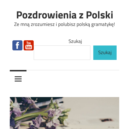
Skip
Pozdrowienia z Polski
to
content
Ze mną zrozumiesz i polubisz polską gramatykę!
Szukaj
Szukaj