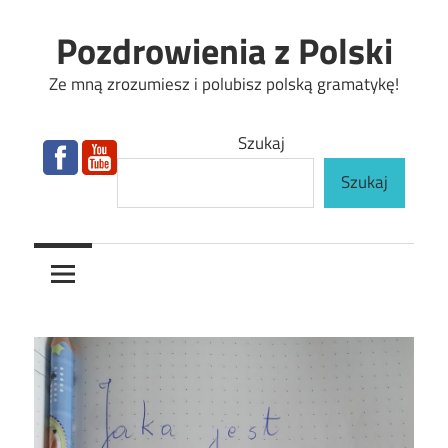
Skip
Pozdrowienia z Polski
to
content
Ze mną zrozumiesz i polubisz polską gramatykę!
Szukaj
Szukaj