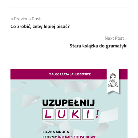
Nawigacja
Previous Post
Co zrobić, żeby lepiej pisać?
wpisu
Next Post
Stara książka do gramatyki