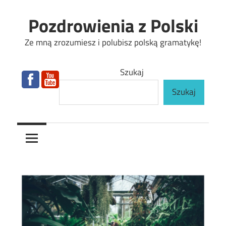
Skip
Pozdrowienia z Polski
to
content
Ze mną zrozumiesz i polubisz polską gramatykę!
Szukaj
Szukaj