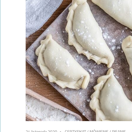
24 listopada 2020
CERTYFIKAT
/
MÓWIENIE
/
PISANIE