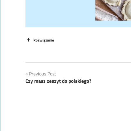
Rozwiązanie
Nawigacja
Previous Post
Czy masz zeszyt do polskiego?
wpisu