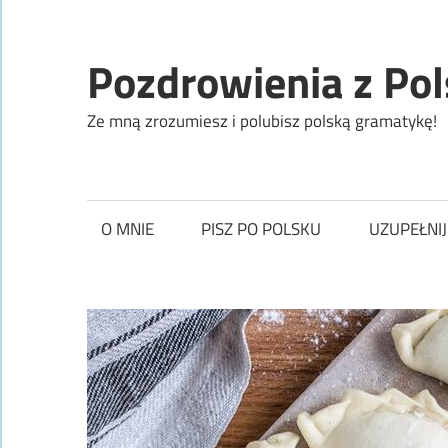
Skip
to
Pozdrowienia z Pol
content
Ze mną zrozumiesz i polubisz polską gramatykę!
O MNIE
PISZ PO POLSKU
UZUPEŁNIJ